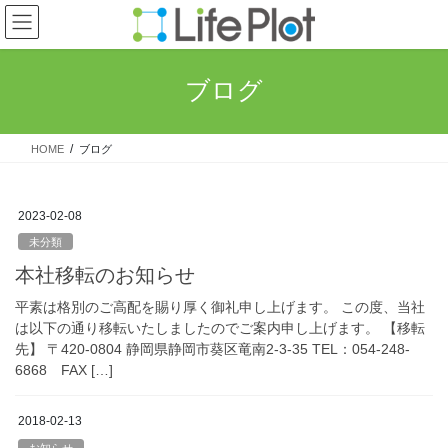
コ
ナ
ン
ビ
テ
ゲ
ン
ー
ブログ
ツ
シ
へ
ョ
ス
ン
HOME
ブログ
キ
に
ッ
移
プ
動
2023-02-08
未分類
本社移転のお知らせ
平素は格別のご高配を賜り厚く御礼申し上げます。 この度、当社
は以下の通り移転いたしましたのでご案内申し上げます。 【移転
先】 〒420-0804 静岡県静岡市葵区竜南2-3-35 TEL：054-248-
6868 FAX […]
2018-02-13
お知らせ